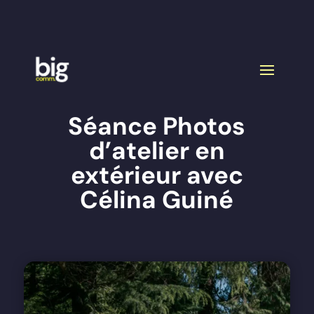
Anticipez la rentrée et l’après saison et
donnez
un coup de neuf à votre communication
! 👇​
Séance Photos
d’atelier en
extérieur avec
Célina Guiné