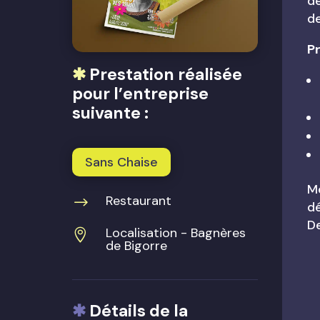
de
d
Pr
✱
Prestation réalisée
pour l’entreprise
suivante :
Sans Chaise
Me
Restaurant
$
dé
De
Localisation - Bagnères

de Bigorre
✱
Détails de la