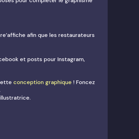
mposés pour compléter le graphisme
re’affiche afin que les restaurateurs
cebook et posts pour Instagram,
cette
conception graphique
! Foncez
.
 illustratrice.