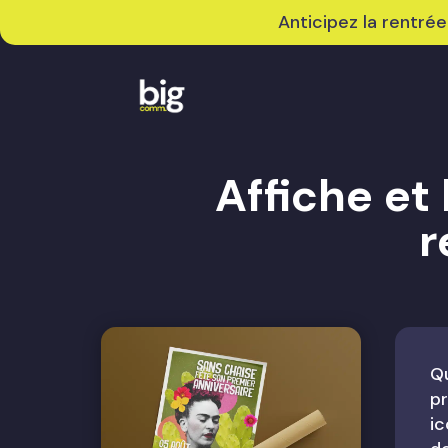
Anticipez la rentrée
Affiche et
r
Qu
pr
ic